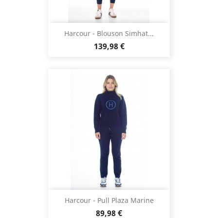
Harcour - Blouson Simhat...
Prix
139,98 €
Harcour - Pull Plaza Marine
Prix
89,98 €