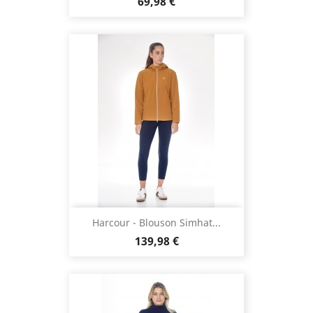
Prix
69,98 €
Harcour - Blouson Simhat...
Prix
139,98 €