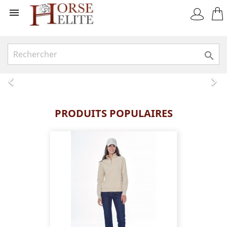


BIENVENUE CHEZ
Précédent
Sui
HORSE ELITE


PRODUITS POPULAIRES