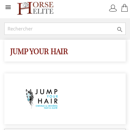


JUMP YOUR HAIR