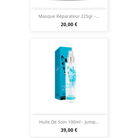
Masque Réparateur 225gr -...
Prix
20,00 €
Huile De Soin 100ml - Jump...
Prix
39,00 €