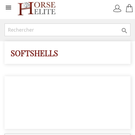


SOFTSHELLS