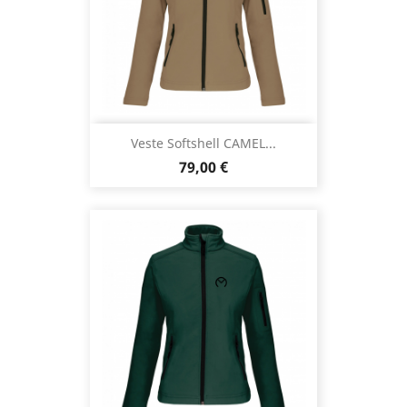
Veste Softshell CAMEL...
Prix
79,00 €