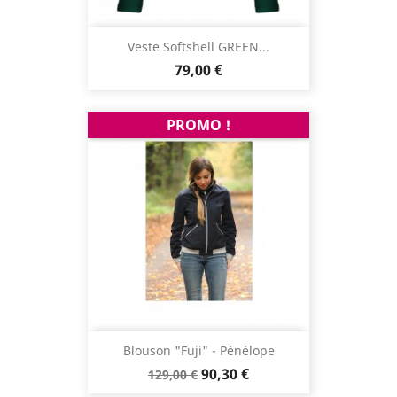
Veste Softshell GREEN...
Prix
79,00 €
PROMO !
Blouson "Fuji" - Pénélope
Prix
Prix
90,30 €
129,00 €
de