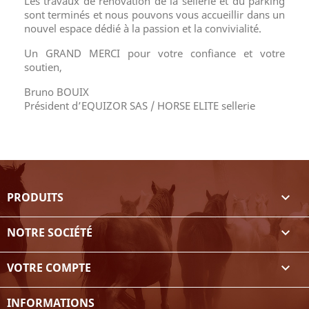
Les travaux de rénovation de la sellerie et du parking
sont terminés et nous pouvons vous accueillir dans un
nouvel espace dédié à la passion et la convivialité.
Un GRAND MERCI pour votre confiance et votre
soutien,
Bruno BOUIX
Président d’EQUIZOR SAS / HORSE ELITE sellerie
PRODUITS

NOTRE SOCIÉTÉ

VOTRE COMPTE

INFORMATIONS