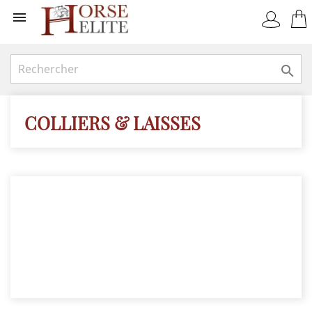


COLLIERS & LAISSES