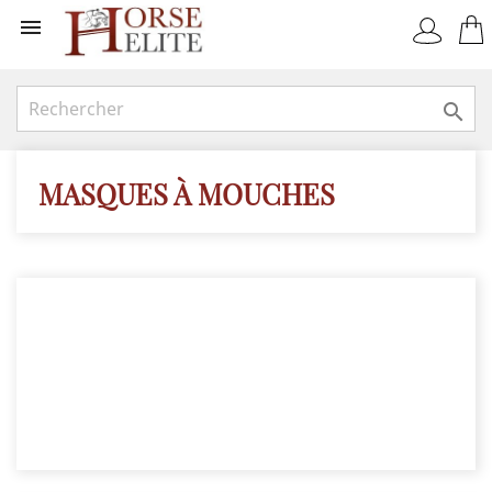


MASQUES À MOUCHES