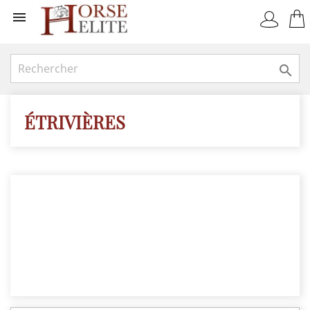


ÉTRIVIÈRES