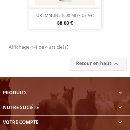
OR IMMUNE (600 Ml) - Or'Vet
Prix
88,00 €
Affichage 1-4 de 4 article(s)
Retour en haut

PRODUITS

NOTRE SOCIÉTÉ

VOTRE COMPTE
