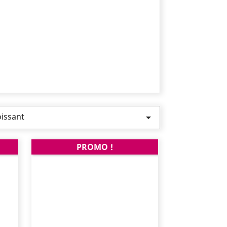
oissant

PROMO !