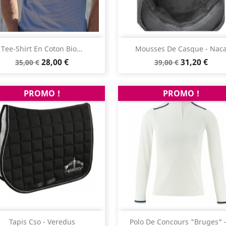
Aperçu rapide
Aperçu rapide


Tee-Shirt En Coton Bio...
Mousses De Casque - Nac
Prix
Prix
Prix
Prix
28,00 €
31,20 €
35,00 €
39,00 €
de
de
base
base
PROMO !
PROMO !
Aperçu rapide
Aperçu rapide


Tapis Cso - Veredus
Polo De Concours "Bruges" -.