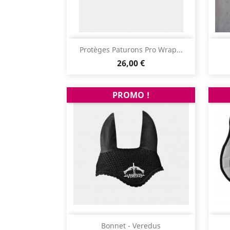
Aperçu rapide

Protèges Paturons Pro Wrap...
Prix
26,00 €
PROMO !
Aperçu rapide

Bonnet - Veredus