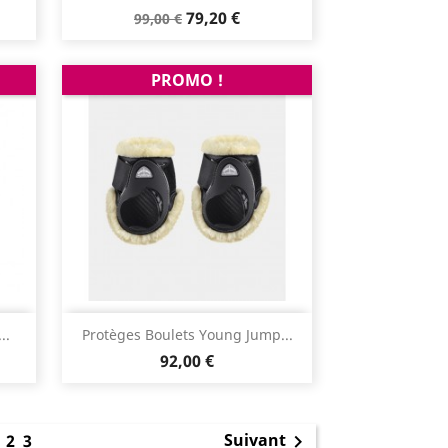
Prix
Prix
79,20 €
99,00 €
de
base
PROMO !
Aperçu rapide

..
Protèges Boulets Young Jump...
Prix
92,00 €
1
Suivant
2
3
