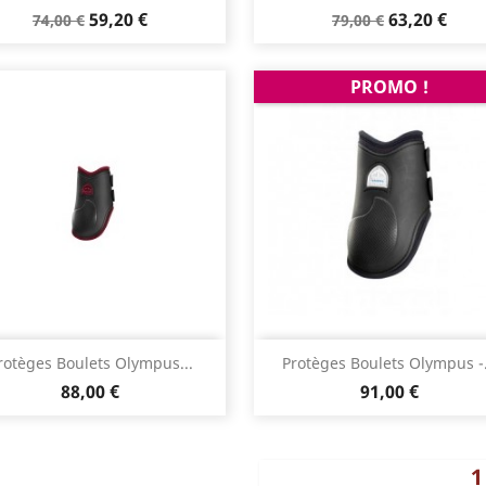
Prix
Prix
Prix
Prix
59,20 €
63,20 €
74,00 €
79,00 €
de
de
base
base
PROMO !
Aperçu rapide
Aperçu rapide


rotèges Boulets Olympus...
Protèges Boulets Olympus -.
Prix
Prix
88,00 €
91,00 €