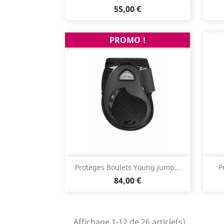
Prix
55,00 €
PROMO !
Aperçu rapide

Protèges Boulets Young Jump...
P
Prix
84,00 €
Affichage 1-12 de 26 article(s)