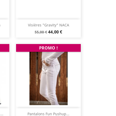
Aperçu rapide

a
Visières "Gravity" NACA
Prix
Prix
44,00 €
55,00 €
de
base
PROMO !
Aperçu rapide

..
Pantalons Fun Pushup...